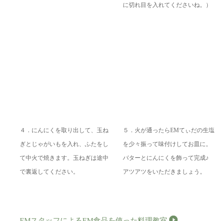
に切れ目を入れてくださいね。）
４．にんにくを取り出して、玉ね
５．火が通ったらEMてぃだの生塩
ぎとじゃがいもを入れ、ふたをし
を少々振って味付けしてお皿に。
て中火で焼きます。玉ねぎは途中
バターとにんにくを飾って完成♪
で裏返してください。
アツアツをいただきましょう。
EMスタッフによるEM食品を使った料理教室