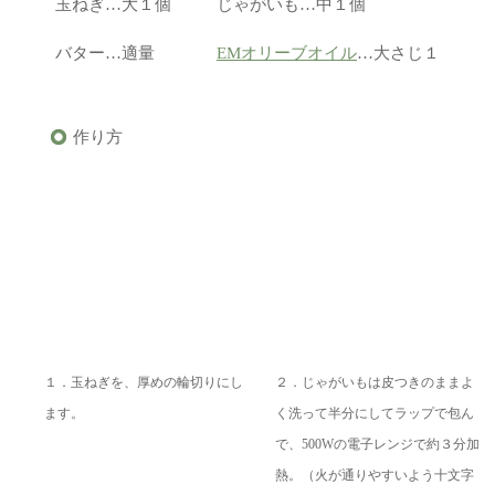
玉ねぎ…大１個
じゃがいも…中１個
バター…適量
EMオリーブオイル
…大さじ１
作り方
１．玉ねぎを、厚めの輪切りにし
２．じゃがいもは皮つきのままよ
ます。
く洗って半分にしてラップで包ん
で、500Wの電子レンジで約３分加
熱。（火が通りやすいよう十文字